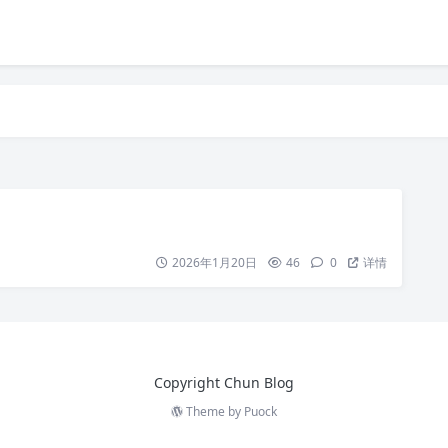
2026年1月20日
46
0
详情
Copyright Chun Blog
Theme by
Puock